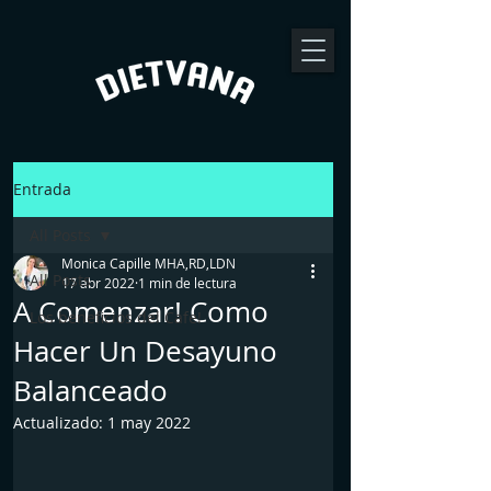
Entrada
All Posts
Monica Capille MHA,RD,LDN
All Posts
17 abr 2022
1 min de lectura
A Comenzar! Como
Los beneficios del Cafe!
Hacer Un Desayuno
Balanceado
Actualizado:
1 may 2022