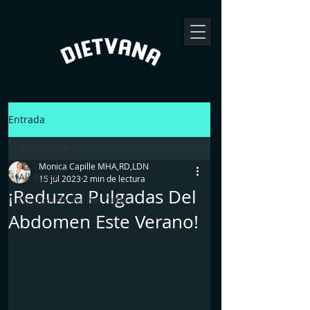
Entrada
All Posts
Monica Capille MHA,RD,LDN
All Posts
15 jul 2023
2 min de lectura
¡Reduzca Pulgadas Del
Los beneficios del Cafe!
Abdomen Este Verano!